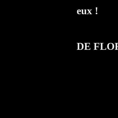
eux !
LE 
DE FLO
Alor
T
Très b
LE 