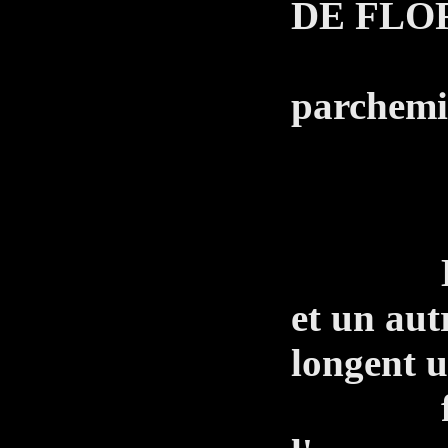
DE FLO
Trad
parchemin
impor
Le Capi
et un aut
longent 
falaise