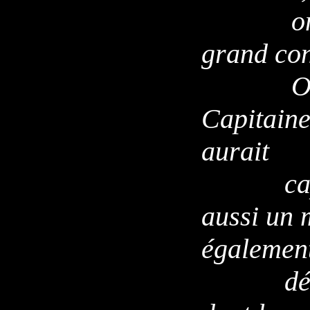
on ne s
grand con
On app
Capitaine
aurait
capturé
aussi un 
égalemen
découve