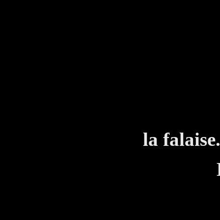
JUA
Qu'es
MA
Une s
la falaise
L'Amir
JUA