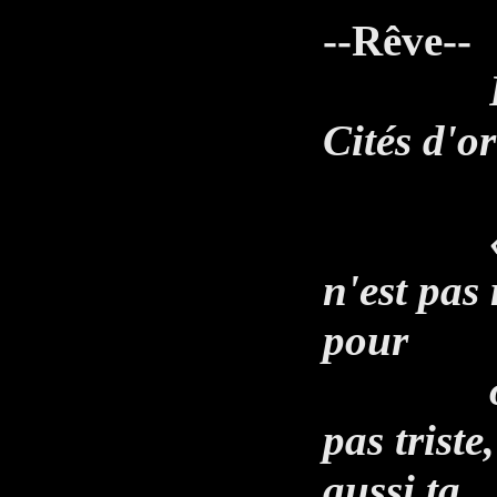
--Rêve--
Fond
Cités d'o
« Esteb
n'est pas 
pour
on ne s
pas triste
aussi ta