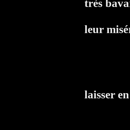
très bava
pense
leur misé
eu 
T
Vous 
laisser en
LE 