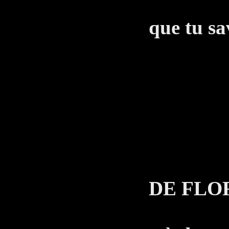
A ton
que tu sav
des 
T
Qu
LE 
DE FLO
Les d