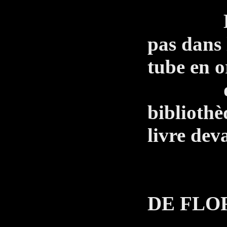
Le Gra
pas dans l
tube en o
dans u
bibliothè
livre dev
LE 
DE FLO
Ça te