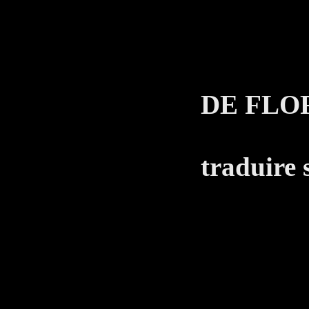
O
LE 
DE FLO
Tu as
traduire s
T
Ne co