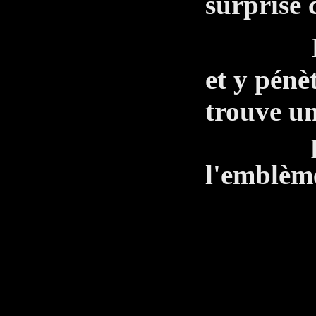
surprise c
Ils arr
et y pénèt
trouve u
porte e
l'emblème
L'
C'est