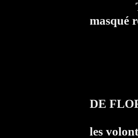
Tao do
masqué re
T
Vous 
LE 
DE FLO
Je re
les volon