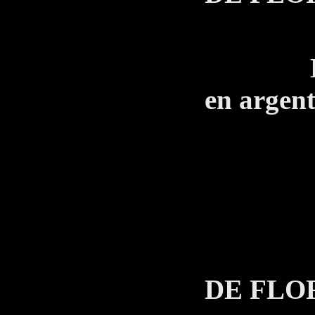
Pren
En mon
en argent
T
Je sui
LE 
DE FLO