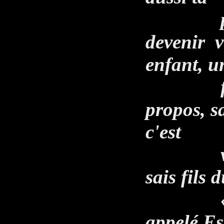
propre 
devenir v
enfant, u
fils do
propos, s
c'est
vraimen
sais fils d
« À pro
appelé Est