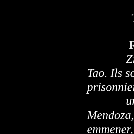
Titre :
Résumé 
Zia a e
Tao. Ils 
prisonnie
un desc
Mendoza, 
emmener