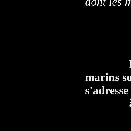
dont les 
__
Le sole
marins so
s'adresse
à son
JUA