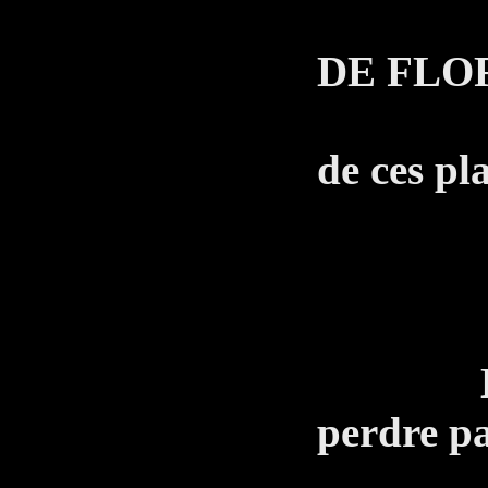
LE 
DE FLO
Tu te
de ces pla
T
C'est
Le Gra
perdre pa