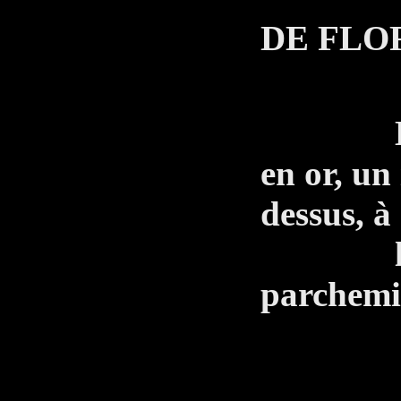
DE FLO
Te vo
Le Gra
en or, un
dessus, à
l'intér
parchemi
LE 