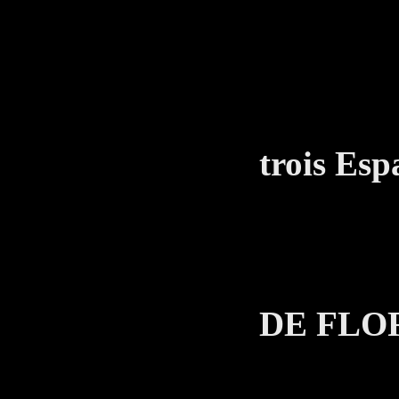
Alors
HOM
Oui, 
trois Esp
exé
LE 
DE FLO
Par