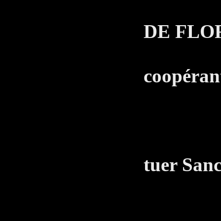
LE 
DE FLO
Tu es
coopéran
T
Vous 
tuer Sanc
Me