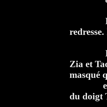
Esteban
redresse.
Le len
Zia et Ta
masqué q
entre d
du doigt 