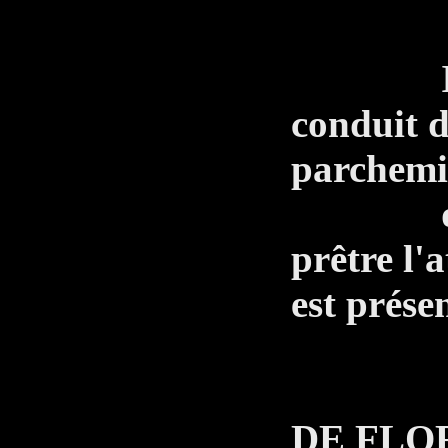
Lais
Il refe
conduit d
parchemi
quelqu
prêtre l'
est présen
LE 
DE FLO