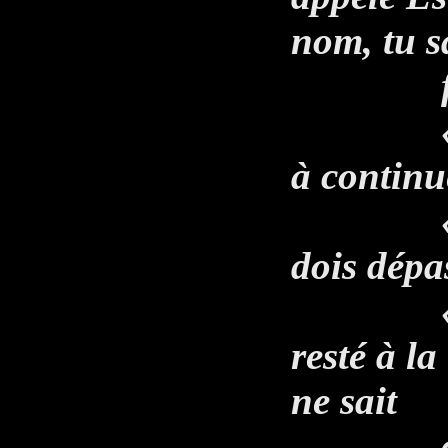
nom, tu s
fils d
« tu as
à continu
« vois-
dois dépa
« le pr
resté à la
ne sait
où