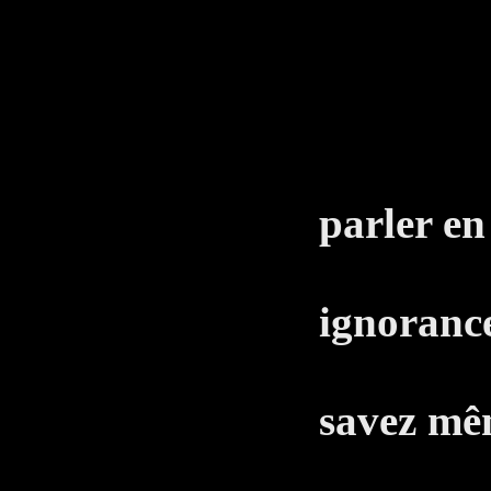
de l
T
Comm
parler en
celui
ignorance
enten
savez mêm
l'écr