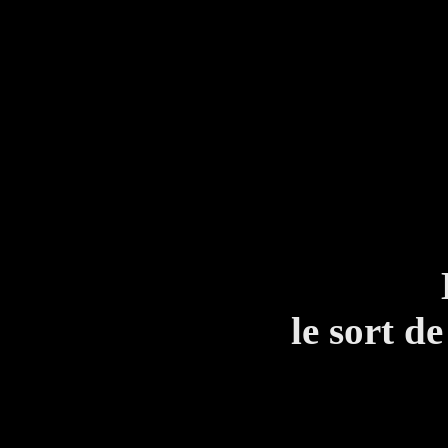
HOM
Toi !
T
Pas 
L'homm
le sort de
Z