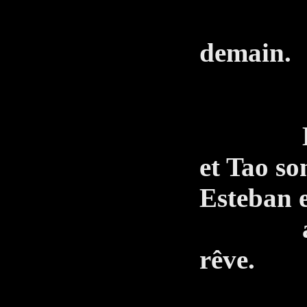
Tu n
demain.
Dans le
et Tao so
Esteban e
agité, 
rêve.