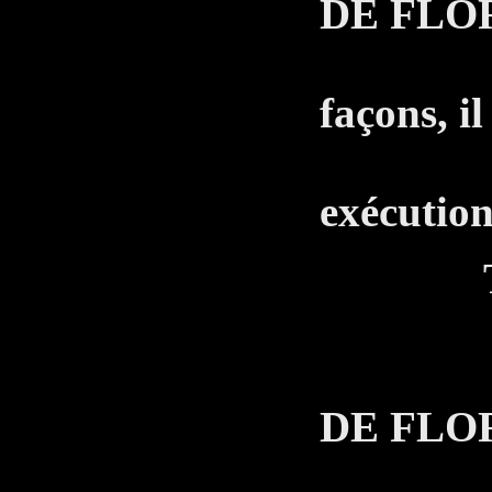
DE FLO
Ah o
façons, il
d'or
exécutio
Tao ne
LE 
DE FLO
Si je 