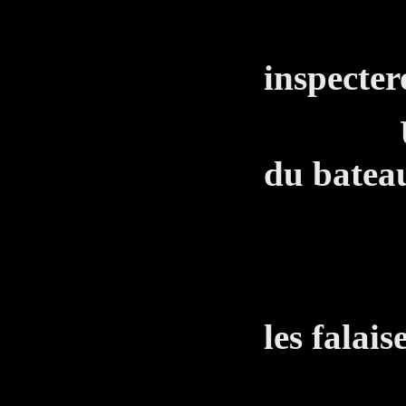
Dem
inspectero
Un mari
du batea
MA
Capit
les falai
décou