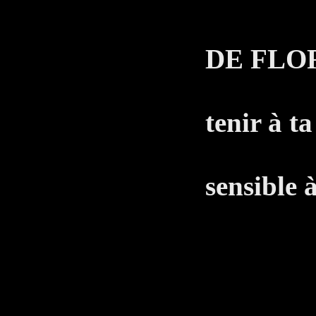
LE 
DE FLO
Vu qu
tenir à t
être 
sensible à
am
T
Non !