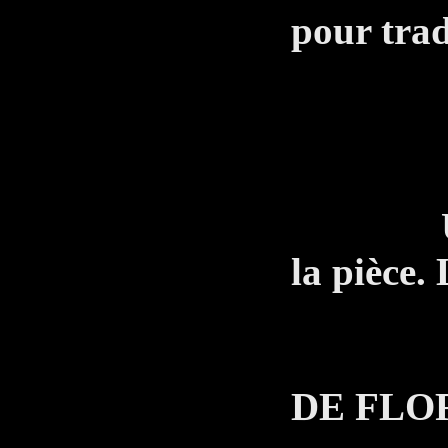
pour tra
T
Ne co
Un hom
la pièce.
LE 
DE FLO