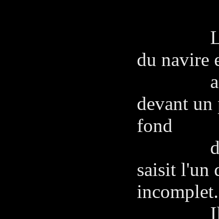
Piz
Le capita
du navire 
accès di
devant un p
fond
de la pi
saisit l'un
incomplet
Il le reg