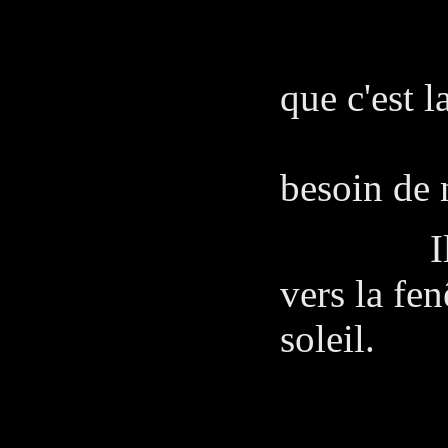
SA
Oh oui
que c'est l
où il 
besoin de 
Ils rien
vers la fen
soleil.
PE