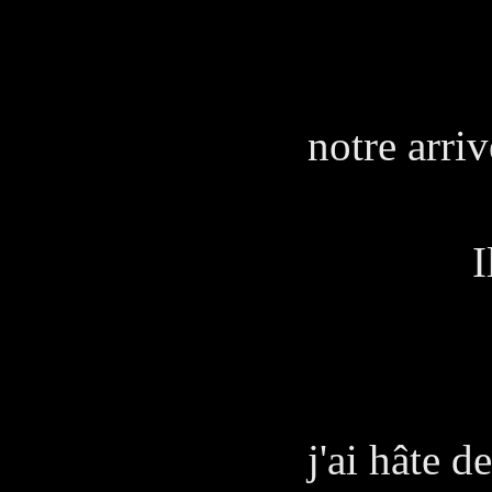
CAPI
Laisse
notre arri
parle
Il march
CAPI
Dans d
j'ai hâte d