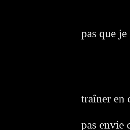
MA
À qui l
pas que je 
pour 
MA
Ouais,
traîner en
y a tr
pas envie 