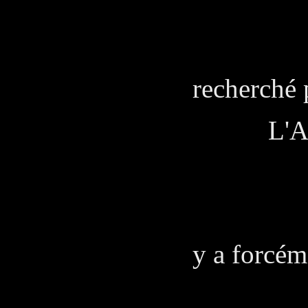
JUA
Sur un
recherché 
L'Amira
L'A
Si Piza
y a forcéme