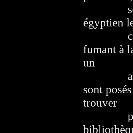
seule un
égyptien le
conforta
fumant à l
un
amateur
sont posés 
trouver
place da
bibliothèq