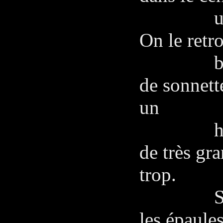
une viei
On le retr
bois. Il 
de sonnett
un
homme vi
de très gra
trop.
Ses long
les épaule