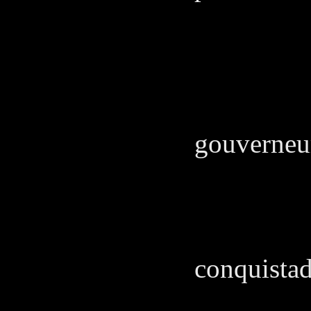
retrou
MA
J' t'a
gouverneur
MA
Je la
conquistad