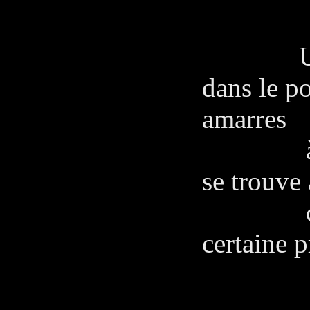
Une car
dans le po
amarres
à d'aut
se trouve 
capitai
certaine p