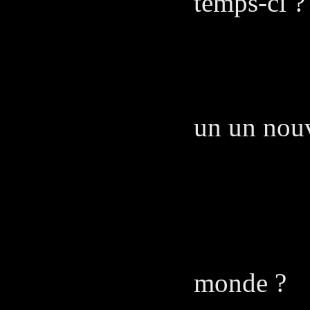
temps-ci ?
SA
Je cro
un un nou
dép
PE
Il ret
monde ?