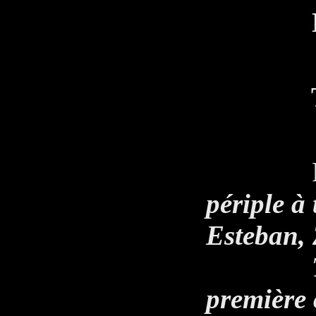
EPIS
Prol
périple à
Esteban, 
Tao ont
première c