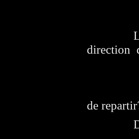
MA
Cap
Le capi
direction 
MA
Quand
de repartir
De Vac