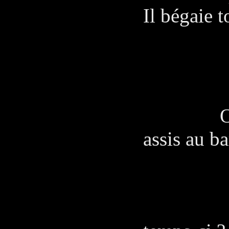
Il bégaie t
SA
Excu-
On les r
assis au b
PE
Que f