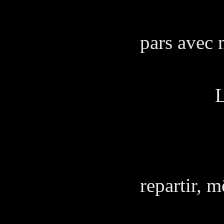
Après 
pars avec 
Pé
L'Amiral
CAPI
Perso
repartir, 
meille