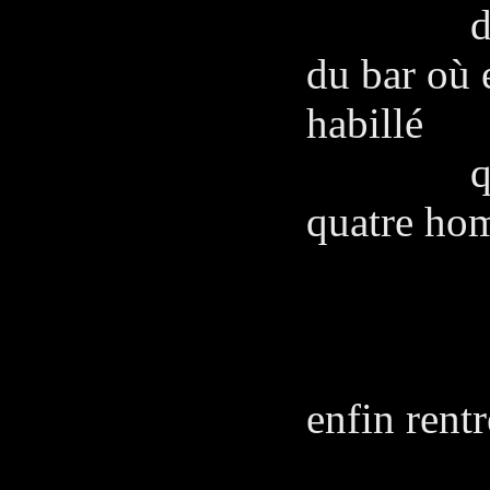
du vin. 
du bar où
habillé
que l'on
quatre hom
MA
Je sui
enfin rentr