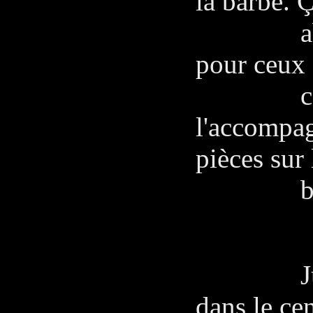
la barbe. Ç
abandon
pour ceux 
compag
l'accompag
pièces sur 
bar et s
Juan de 
dans le ce