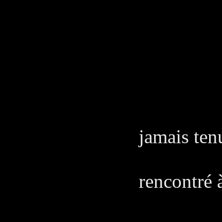
SA
Non… j
PE
De tou
jamais tenu
souvi
rencontré 