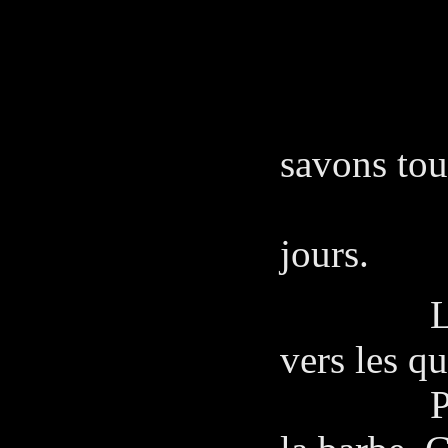
MA
Arrête
savons tou
seron
jours.
L'homme
vers les q
Pedro, m