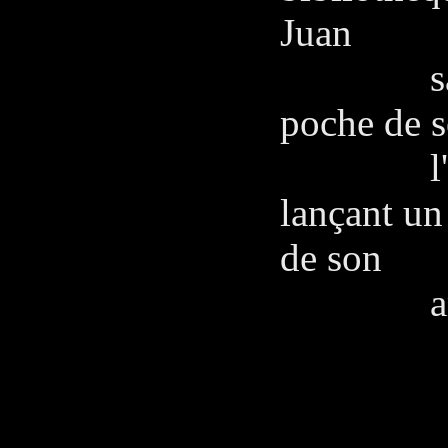
Juan
saisit l
poche de s
l'Amiral
lançant un
de son
ami
L'A
Qu'est