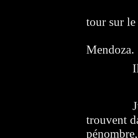
Et si 
tour sur le
être q
Mendoza.
Ils se lè
Juan de
trouvent d
pénombre,