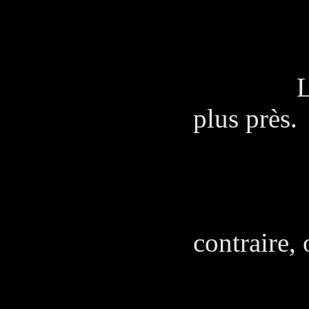
C'es
L'Amiral
plus près.
L'A
Ces ca
contraire, 
tro