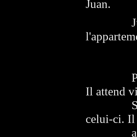
Juan.
Juan re
l'appartem
Pedro se
Il attend v
Sancho 
celui-ci. 
apparenc