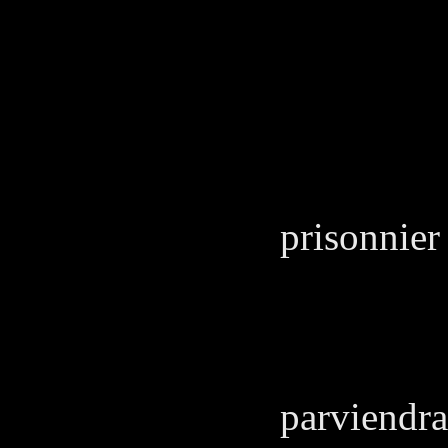
JUA
C'est
L'A
Je po
prisonnier
JUA
Bien 
parviendra