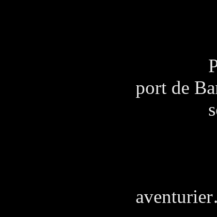
quel
Pedro e
port de Ba
sont en
PE
Mend
aventurie