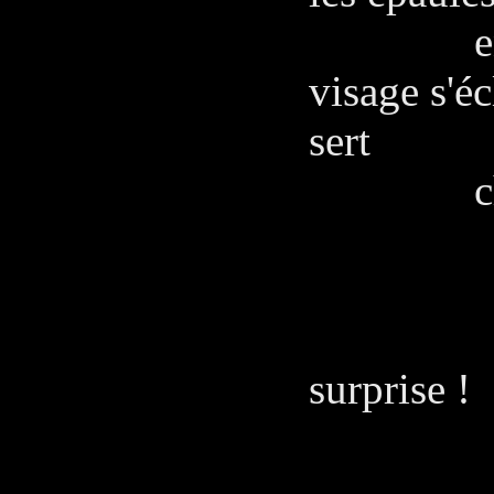
encore 
visage s'éc
sert
chaleur
L'A
Juan,
surprise !
CAPI