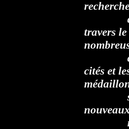
recherch
des six
travers l
nombreus
questio
cités et l
médaillo
seront 
nouveaux 
n'étai