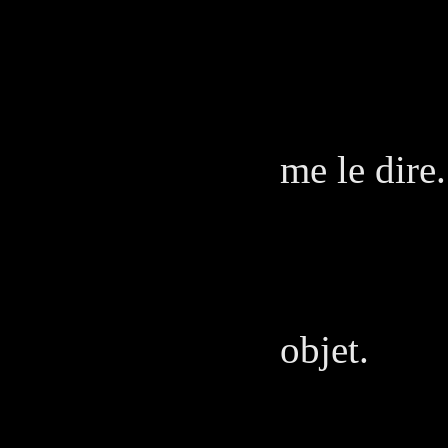
JUA
Je com
me le dire.
L'A
Je n'a
objet.
JUA