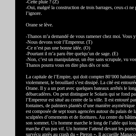
-Cette pluie ? (Z)
-Oui, malgré la construction de trois barrages, ceux-ci ne
l’ignore.
Orane se lève.
-Thanos m’a demandé de vous ramener chez moi. Vous y s
-Nous devons voir l’Empereur. (T)
-Ce n’est pas une bonne idée. (O)
-Pourtant il m’a paru être quelqu’un de sage. (E)
-Non, c’est un manipulateur, un être sans scrupule, vu vos
Thanos pourra vous en dire plus dès ce soir.
La capitale de l’Empire, qui doit compter 80’000 habitant
violemment, le brouillard s’est dissipé. La cité est entouré
Orane. Il y a un port avec quelques bateaux arrêtés le lo
débarcadères. On peut distinguer le Solaris qui se fond pa
l’Empereur est situé au centre de la ville. Il est entouré 
fontaines, de palmiers plantés d’une manière asymétrique e
est composée de sept tours agencées autour du palais de la
sculptées d’ornements et de fioritures. Au centre du bâtim
son sommet. Un homme marche le long de l’allée qui longe
marche d’un pas vif. Un homme l’attend devant les portes 
survécu après au crash du « Pteron ». Il accueille Manaco 