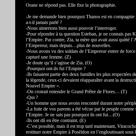
Orane ne répond pas. Elle fixe la photographie.
-Je me demande bien pourquoi Thanos est en compagnie 
a-t-il jamais parlé ?
-Nous aimerions bien aussi pouvoir l’interroger.
-Pour répondre à ta question Esteban, je ne connais pas Ky
l’Empire. Par contre, Zia, ta mère qui avait aussi quitté 
l’Empereur, mais depuis…plus de nouvelles.
-Nous avons vu des soldats de l’Empereur entrer de force 
capturé une femme. (Z)
-Je doute qu’il s’agisse de Zia. (O)
-Pourquoi ont-ils fui l’Empire ?
-Ils faisaient partie des deux familles les plus respectée
la légende, ceux-ci devaient réapparaître avant la destruc
Nouvel Empire ».
-On croirait entendre le Grand Prêtre de Flores… (T)
-Qui ?
-Un homme que nous avons rencontré durant notre périple
-La fuite de vos parents a été vécue par le peuple comme 
l’Empire. Je ne sais pas pourquoi ils ont fui…(O)
-Ils ont dû en être contraint. (E)
-C’est possible, mais il est trop tard maintenant, Viracoch
restituer notre Empire à Poséidon en l’engloutissant sous