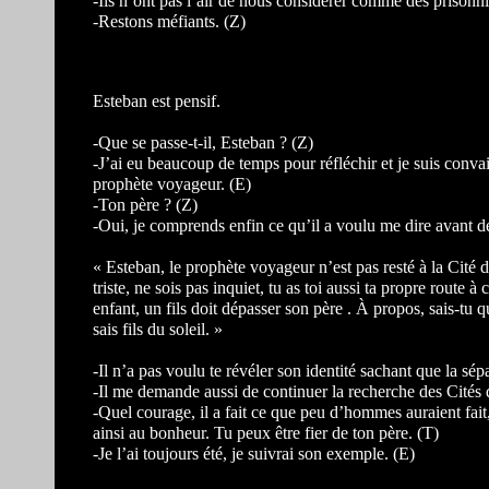
-Ils n’ont pas l’air de nous considérer comme des prisonni
-Restons méfiants. (Z)
Esteban est pensif.
-Que se passe-t-il, Esteban ? (Z)
-J’ai eu beaucoup de temps pour réfléchir et je suis convai
prophète voyageur. (E)
-Ton père ? (Z)
-Oui, je comprends enfin ce qu’il a voulu me dire avant de
« Esteban, le prophète voyageur n’est pas resté à la Cité d’
triste, ne sois pas inquiet, tu as toi aussi ta propre route
enfant, un fils doit dépasser son père . À propos, sais-tu q
sais fils du soleil. »
-Il n’a pas voulu te révéler son identité sachant que la sép
-Il me demande aussi de continuer la recherche des Cités 
-Quel courage, il a fait ce que peu d’hommes auraient fait,
ainsi au bonheur. Tu peux être fier de ton père. (T)
-Je l’ai toujours été, je suivrai son exemple. (E)