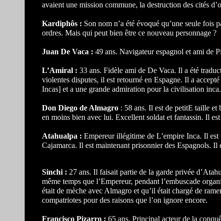
avaient une mission commune, la destruction des cités d’o
Kardiphôs :
Son nom n’a été évoqué qu’une seule fois pa
ordres. Mais qui peut bien être ce nouveau personnage ?
Juan De Vaca :
49 ans. Navigateur espagnol et ami de Piz
L’Amiral :
33 ans. Fidèle ami de De Vaca. Il a été traduct
violentes disputes, il est retourné en Espagne. Il a accepté
Incas] et a une grande admiration pour la civilisation inca
Don Diego de Almagro
: 58 ans. Il est de petitE taill
en moins bien avec lui. Excellent soldat et fantassin. Il 
Atahualpa :
Empereur illégitime de L’empire Inca. Il est
Cajamarca. Il est maintenant prisonnier des Espagnols. I
Sinchi :
27 ans. Il faisait partie de la garde privée d’Atah
même temps que l’Empereur, pendant l’embuscade organis
était de mèche avec Almagro et qu’il était chargé de rame
compatriotes pour des raisons que l’on ignore encore.
Francisco Pizarro :
65 ans. Principal acteur de la conqu