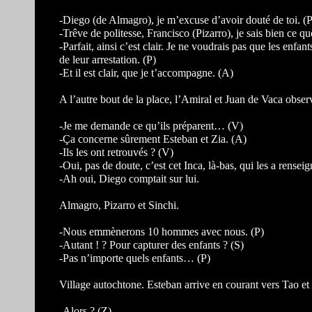
-Diego (de Almagro), je m’excuse d’avoir douté de toi. (P
-Trêve de politesse, Francisco (Pizarro), je sais bien ce q
-Parfait, ainsi c’est clair. Je ne voudrais pas que les en
de leur arrestation. (P)
-Et il est clair, que je t’accompagne. (A)
A l’autre bout de la place, l’Amiral et Juan de Vaca obser
-Je me demande ce qu’ils préparent… (V)
-Ça concerne sûrement Esteban et Zia. (A)
-Ils les ont retrouvés ? (V)
-Oui, pas de doute, c’est cet Inca, là-bas, qui les a rensei
-Ah oui, Diego comptait sur lui.
Almagro, Pizarro et Sinchi.
-Nous emmènerons 10 hommes avec nous. (P)
-Autant ! ? Pour capturer des enfants ? (S)
-Pas n’importe quels enfants… (P)
Village autochtone. Esteban arrive en courant vers Tao et
-Alors ? (Z)