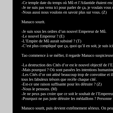
-Ce temple date du temps où Mû et l’Atlantide étaient en
-Je ne suis pas venu ici pour parler de ça, je voulais vous
-Nous aussi nous voulons en savoir plus sur vous. (Z)
Manaco sourit.
-Je suis sous les ordres d’un nouvel Empereur de Mû.
-Le nouvel Empereur ? (E)
-L’Empire de Mû aurait subsisté ? (T)
-C’est plus compliqué que ça, quoi qu’il en soit, je suis i
Tao commence à se méfier, il regarde Manaco suspicieus
-La destruction des Cités d’or est le nouvel objectif de l
-Mais pourquoi ? Où sont passées les intentions humanist
-Les Cités d’or ont attisé beaucoup trop de convoitise et 
tous les fabuleux trésors que recèle chaque cité.
-Est-ce une raison suffisante pour les détruire ? (Z)
-Nous le pensons. (M)
-Je ne peux pas croire que ce soit le souhait de l’Empereur
-Pourquoi ne pas juste détruire les médaillons ? Personne 
Manaco sourit, puis devient extrêmement sérieux. On peut